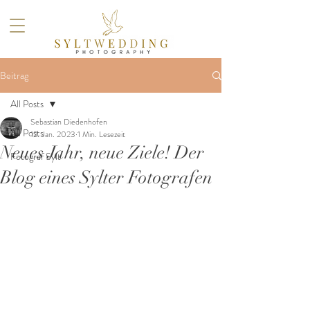
Beitrag
All Posts
Sebastian Diedenhofen
All Posts
12. Jan. 2023
1 Min. Lesezeit
Neues Jahr, neue Ziele! Der
Fotograf Sylt
Blog eines Sylter Fotografen