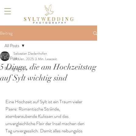
Beitrag
All Posts
Sebastian Diedenhofen
All Posts
29. Jan. 2025
3 Min. Lesezeit
5 Dinge, die am Hochzeitstag
Fotograf Sylt
auf Sylt wichtig sind
Eine Hochzeit auf Sylt ist ein Traum vieler 
Paare: Romantische Strände, 
atemberaubende Kulissen und das 
unvergleichliche Flair der Insel machen den 
Tag unvergesslich. Damit alles reibungslos 