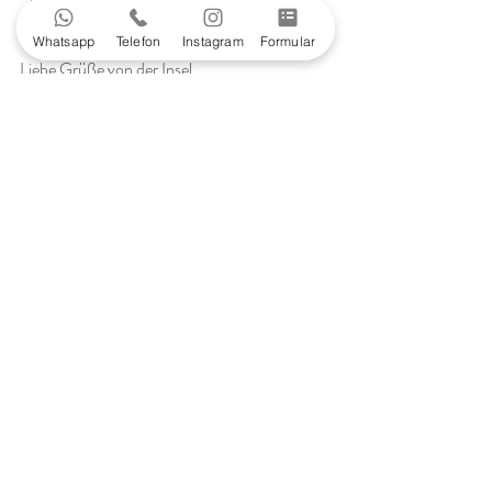
Strandhochzeit planen
Whatsapp
Telefon
Instagram
Formular
Liebe Grüße von der Insel 
Sebastian 
Hochzeit auf Sylt
Fotograf Sylt
Hochzeitsfotograf Sylt
Heiraten auf Sylt
Sylt Hochzeit
Hochzeitsblog
Fotograf Sylt